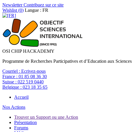
Newsletter
Contribuez sur ce site
Wishlist (
0
)
Langue : FR
OSI CHIP HACKADEMY
Programme de Recherches Participatives et d’Education aux Sciences
Courriel :
Ecrivez-nous
France :
01 85 08 36 30
Suisse :
022 519 0440
Belgique :
023 18 35 65
Accueil
Nos Actions
Trouver un Support ou une Action
Présentation
Forums