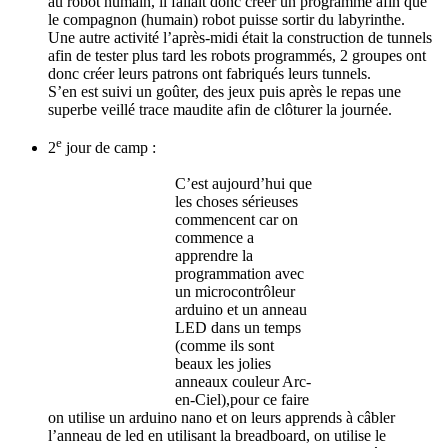
au robot humain, il fallait donc créer un programme afin que
le compagnon (humain) robot puisse sortir du labyrinthe.
Une autre activité l’après-midi était la construction de tunnels
afin de tester plus tard les robots programmés, 2 groupes ont
donc créer leurs patrons ont fabriqués leurs tunnels.
S’en est suivi un goûter, des jeux puis après le repas une
superbe veillé trace maudite afin de clôturer la journée.
e
2
jour de camp :
C’est aujourd’hui que
les choses sérieuses
commencent car on
commence a
apprendre la
programmation avec
un microcontrôleur
arduino et un anneau
LED dans un temps
(comme ils sont
beaux les jolies
anneaux couleur Arc-
en-Ciel),pour ce faire
on utilise un arduino nano et on leurs apprends à câbler
l’anneau de led en utilisant la breadboard, on utilise le