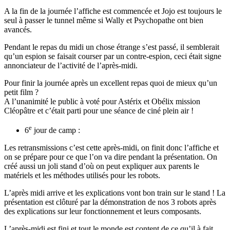
A la fin de la journée l’affiche est commencée et Jojo est toujours le
seul à passer le tunnel même si Wally et Psychopathe ont bien
avancés.
Pendant le repas du midi un chose étrange s’est passé, il semblerait
qu’un espion se faisait courser par un contre-espion, ceci était signe
annonciateur de l’activité de l’après-midi.
Pour finir la journée après un excellent repas quoi de mieux qu’un
petit film ?
A l’unanimité le public à voté pour Astérix et Obélix mission
Cléopâtre et c’était parti pour une séance de ciné plein air !
e
6
jour de camp :
Les retransmissions c’est cette après-midi, on finit donc l’affiche et
on se prépare pour ce que l’on va dire pendant la présentation. On
créé aussi un joli stand d’où on peut expliquer aux parents le
matériels et les méthodes utilisés pour les robots.
L’après midi arrive et les explications vont bon train sur le stand ! La
présentation est clôturé par la démonstration de nos 3 robots après
des explications sur leur fonctionnement et leurs composants.
L’après-midi est fini et tout le monde est content de ce qu’il à fait