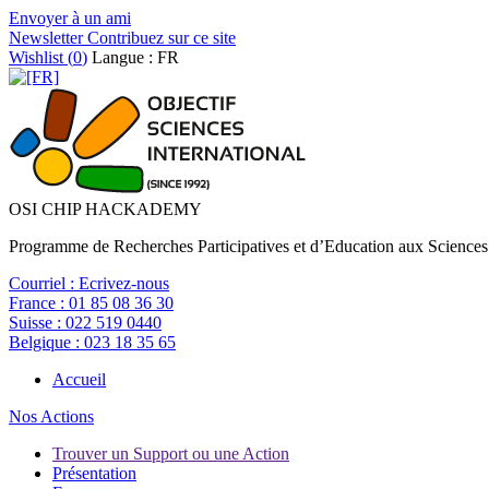
Envoyer à un ami
Newsletter
Contribuez sur ce site
Wishlist (
0
)
Langue : FR
OSI CHIP HACKADEMY
Programme de Recherches Participatives et d’Education aux Sciences
Courriel :
Ecrivez-nous
France :
01 85 08 36 30
Suisse :
022 519 0440
Belgique :
023 18 35 65
Accueil
Nos Actions
Trouver un Support ou une Action
Présentation