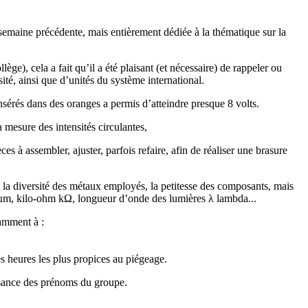
la semaine précédente, mais entièrement dédiée à la thématique sur la
ège), cela a fait qu’il a été plaisant (et nécessaire) de rappeler ou
sité, ainsi que d’unités du système international.
 insérés dans des oranges a permis d’atteindre presque 8 volts.
 mesure des intensités circulantes,
ces à assembler, ajuster, parfois refaire, afin de réaliser une brasure
e la diversité des métaux employés, la petitesse des composants, mais
e µm, kilo-ohm kΩ, longueur d’onde des lumières λ lambda...
amment à :
s heures les plus propices au piégeage.
ssance des prénoms du groupe.