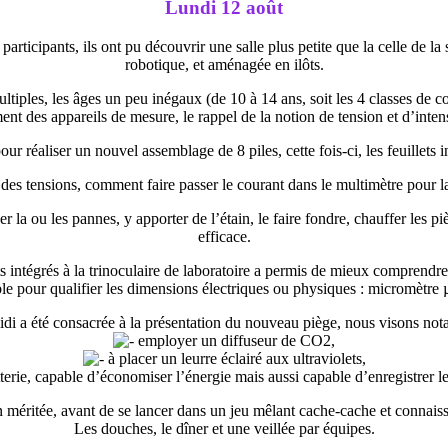
Lundi 12 août
s participants, ils ont pu découvrir une salle plus petite que la celle de 
robotique, et aménagée en ilôts.
tiples, les âges un peu inégaux (de 10 à 14 ans, soit les 4 classes de coll
ent des appareils de mesure, le rappel de la notion de tension et d’inten
ur réaliser un nouvel assemblage de 8 piles, cette fois-ci, les feuillets
n des tensions, comment faire passer le courant dans le multimètre pour la
r la ou les pannes, y apporter de l’étain, le faire fondre, chauffer les piè
efficace.
ts intégrés à la trinoculaire de laboratoire a permis de mieux comprendr
able pour qualifier les dimensions électriques ou physiques : micromètr
di a été consacrée à la présentation du nouveau piège, nous visons not
employer un diffuseur de CO2,
à placer un leurre éclairé aux ultraviolets,
erie, capable d’économiser l’énergie mais aussi capable d’enregistrer le
n méritée, avant de se lancer dans un jeu mêlant cache-cache et connai
Les douches, le dîner et une veillée par équipes.